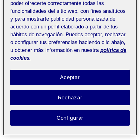
poder ofrecerte correctamente todas las
whenever you want to (Woody Allen)
funcionalidades del sitio web, con fines analíticos
y para mostrarte publicidad personalizada de
acuerdo con un perfil elaborado a partir de tus
ENTRADA FIJA
hábitos de navegación. Puedes aceptar, rechazar
o configurar tus preferencias haciendo clic abajo,
u obtener más información en nuestra
política de
cookies.
Aceptar
ROLLER SKATING DAY
Rechazar
23 OCTUBRE, 2022
/
SIN COMENTARIOS
Configurar
Fotografía y vídeo
Pública